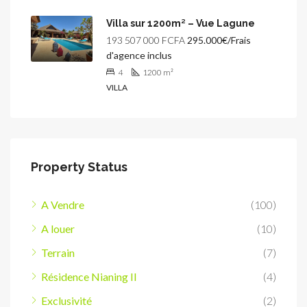
Villa sur 1200m² – Vue Lagune
193 507 000 FCFA
295.000€/Frais
d'agence inclus
4
1200
m²
VILLA
Property Status
A Vendre
(100)
A louer
(10)
Terrain
(7)
Résidence Nianing II
(4)
Exclusivité
(2)