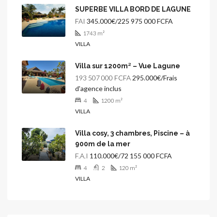
SUPERBE VILLA BORD DE LAGUNE
FAI
345.000€/225 975 000 FCFA
1743
m²
VILLA
Villa sur 1200m² – Vue Lagune
193 507 000 FCFA
295.000€/Frais
d'agence inclus
4
1200
m²
VILLA
Villa cosy, 3 chambres, Piscine – à
900m de la mer
F.A.I
110.000€/72 155 000 FCFA
4
2
120
m²
VILLA