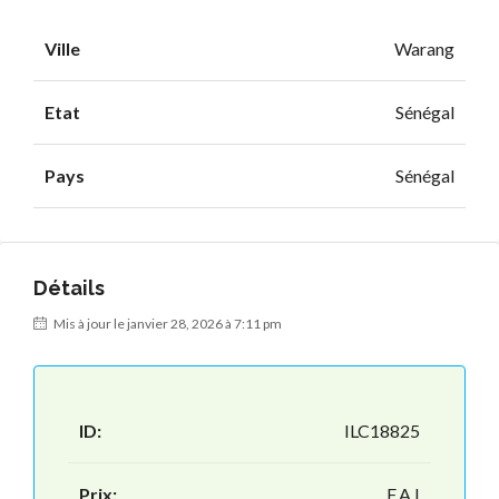
Ville
Warang
Etat
Sénégal
Pays
Sénégal
Détails
Mis à jour le janvier 28, 2026 à 7:11 pm
ID:
ILC18825
Prix:
F.A.I