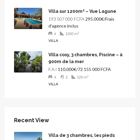
Villa sur 1200m² – Vue Lagune
193 507 000 FCFA
295.000€/Frais
d'agence inclus
4
1200
m²
VILLA
Villa cosy, 3 chambres, Piscine – à
900m de la mer
F.A.I
110.000€/72 155 000 FCFA
4
2
120
m²
VILLA
Recent View
Villa de 3 chambres, les pieds