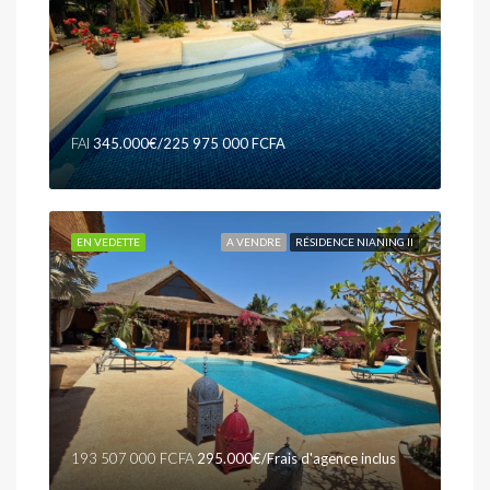
FAI
345.000€/225 975 000 FCFA
EN VEDETTE
A VENDRE
RÉSIDENCE NIANING II
193 507 000 FCFA
295.000€/Frais d'agence inclus